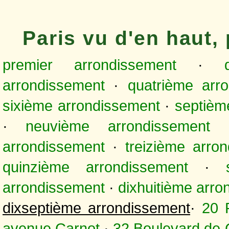
Paris vu d'en haut
premier arrondissement
·
arrondissement
·
quatrième arr
sixième arrondissement
·
septièm
·
neuvième arrondissement
arrondissement
·
treizième arro
quinzième arrondissement
·
arrondissement
·
dixhuitième arr
dixseptième arrondissement
·
20 
avenue Carnot
·
32 Boulevard de 